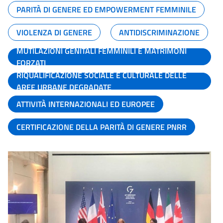
PARITÀ DI GENERE ED EMPOWERMENT FEMMINILE
VIOLENZA DI GENERE
ANTIDISCRIMINAZIONE
MUTILAZIONI GENITALI FEMMINILI E MATRIMONI
FORZATI
RIQUALIFICAZIONE SOCIALE E CULTURALE DELLE
AREE URBANE DEGRADATE
ATTIVITÀ INTERNAZIONALI ED EUROPEE
CERTIFICAZIONE DELLA PARITÀ DI GENERE PNRR