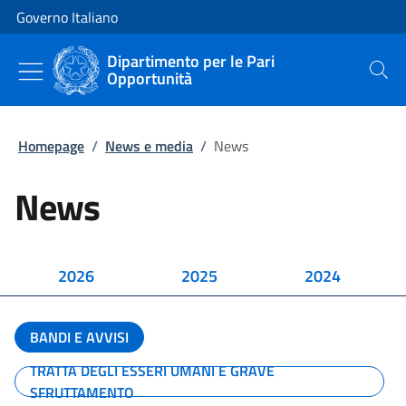
Vai al contenuto
Vai alla navigazione del sito
Governo Italiano
Dipartimento per le Pari
Opportunità
Cerca
Homepage
/
News e media
/
News
News
2026
2025
2024
BANDI E AVVISI
TRATTA DEGLI ESSERI UMANI E GRAVE
SFRUTTAMENTO