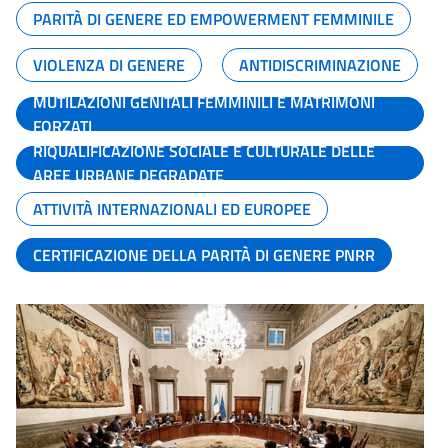
PARITÀ DI GENERE ED EMPOWERMENT FEMMINILE
VIOLENZA DI GENERE
ANTIDISCRIMINAZIONE
MUTILAZIONI GENITALI FEMMINILI E MATRIMONI
FORZATI
RIQUALIFICAZIONE SOCIALE E CULTURALE DELLE
AREE URBANE DEGRADATE
ATTIVITÀ INTERNAZIONALI ED EUROPEE
CERTIFICAZIONE DELLA PARITÀ DI GENERE PNRR