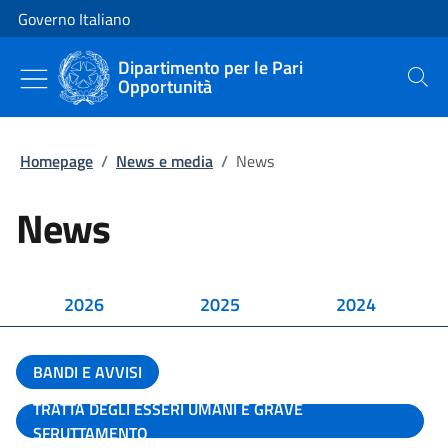
Vai al contenuto
Vai alla navigazione del sito
Governo Italiano
Dipartimento per le Pari
Opportunità
Cerca
Homepage
/
News e media
/
News
News
2026
2025
2024
BANDI E AVVISI
TRATTA DEGLI ESSERI UMANI E GRAVE
SFRUTTAMENTO