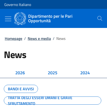
Vai al contenuto
Vai alla navigazione del sito
Governo Italiano
Dipartimento per le Pari
Opportunità
Cerca
Homepage
/
News e media
/
News
News
2026
2025
2024
BANDI E AVVISI
TRATTA DEGLI ESSERI UMANI E GRAVE
SFRUTTAMENTO