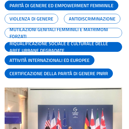
PARITÀ DI GENERE ED EMPOWERMENT FEMMINILE
VIOLENZA DI GENERE
ANTIDISCRIMINAZIONE
MUTILAZIONI GENITALI FEMMINILI E MATRIMONI
FORZATI
RIQUALIFICAZIONE SOCIALE E CULTURALE DELLE
AREE URBANE DEGRADATE
ATTIVITÀ INTERNAZIONALI ED EUROPEE
CERTIFICAZIONE DELLA PARITÀ DI GENERE PNRR