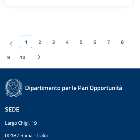
1
2
3
4
5
6
7
8
9
10
Dipartimento per le Pari Opportunità
SEDE
Largo Chigi, 19
00187 Roma - Italia