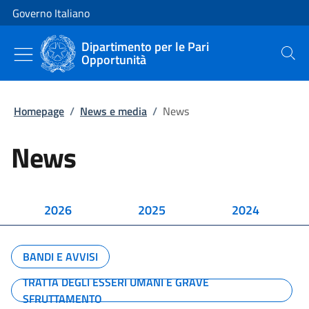
Vai al contenuto
Vai alla navigazione del sito
Governo Italiano
Dipartimento per le Pari
Opportunità
Cerca
Homepage
/
News e media
/
News
News
2026
2025
2024
BANDI E AVVISI
TRATTA DEGLI ESSERI UMANI E GRAVE
SFRUTTAMENTO