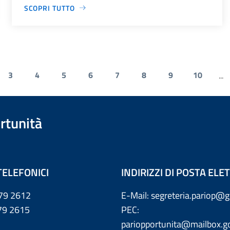
SCOPRI TUTTO
3
4
5
6
7
8
9
10
...
rtunità
TELEFONICI
INDIRIZZI DI POSTA EL
79 2612
E-Mail: segreteria.pariop@g
 2615
PEC:
pariopportunita@mailbox.go