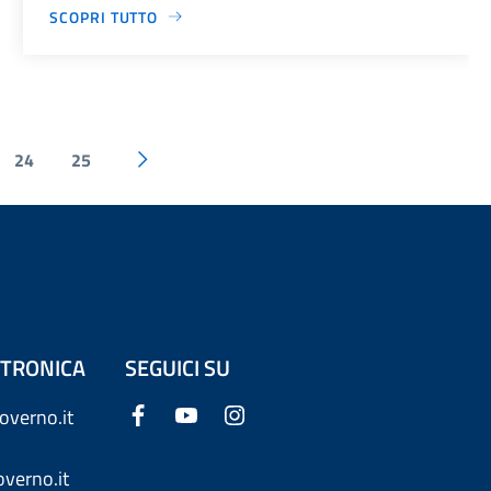
SCOPRI TUTTO
24
25
ETTRONICA
SEGUICI SU
overno.it
verno.it