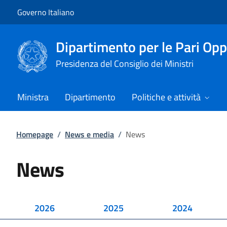
Vai al contenuto
Vai alla navigazione del sito
Governo Italiano
Dipartimento per le Pari Opp
Presidenza del Consiglio dei Ministri
Ministra
Dipartimento
Politiche e attività
Homepage
/
News e media
/
News
News
2026
2025
2024