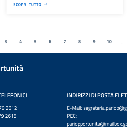
SCOPRI TUTTO
3
4
5
6
7
8
9
10
...
rtunità
TELEFONICI
INDIRIZZI DI POSTA EL
79 2612
E-Mail: segreteria.pariop@g
 2615
PEC:
pariopportunita@mailbox.go