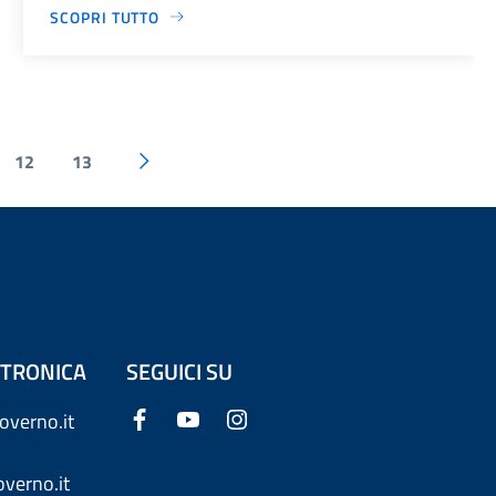
SCOPRI TUTTO
12
13
ETTRONICA
SEGUICI SU
overno.it
verno.it