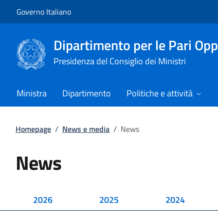
Vai al contenuto
Vai alla navigazione del sito
Governo Italiano
Dipartimento per le Pari Opp
Presidenza del Consiglio dei Ministri
Ministra
Dipartimento
Politiche e attività
Homepage
/
News e media
/
News
News
2026
2025
2024