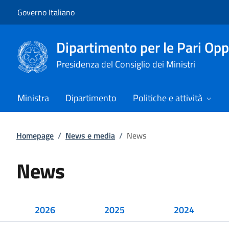
Vai al contenuto
Vai alla navigazione del sito
Governo Italiano
Dipartimento per le Pari Opp
Presidenza del Consiglio dei Ministri
Ministra
Dipartimento
Politiche e attività
Homepage
/
News e media
/
News
News
2026
2025
2024