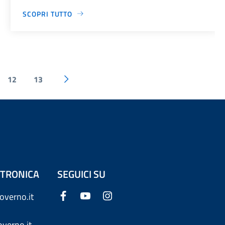
SCOPRI TUTTO
12
13
ETTRONICA
SEGUICI SU
overno.it
verno.it