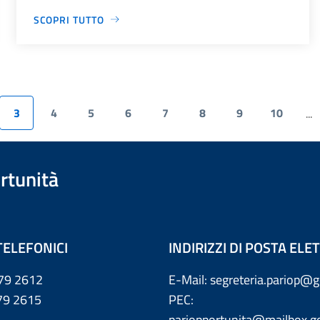
SCOPRI TUTTO
3
4
5
6
7
8
9
10
...
rtunità
TELEFONICI
INDIRIZZI DI POSTA EL
79 2612
E-Mail: segreteria.pariop@g
 2615
PEC:
pariopportunita@mailbox.go