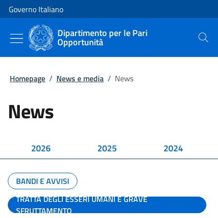
Vai al contenuto
Vai alla navigazione del sito
Governo Italiano
Dipartimento per le Pari
Opportunità
Cerca
Homepage
/
News e media
/
News
News
2026
2025
2024
BANDI E AVVISI
TRATTA DEGLI ESSERI UMANI E GRAVE
SFRUTTAMENTO