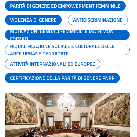
PARITÀ DI GENERE ED EMPOWERMENT FEMMINILE
VIOLENZA DI GENERE
ANTIDISCRIMINAZIONE
MUTILAZIONI GENITALI FEMMINILI E MATRIMONI
FORZATI
RIQUALIFICAZIONE SOCIALE E CULTURALE DELLE
AREE URBANE DEGRADATE
ATTIVITÀ INTERNAZIONALI ED EUROPEE
CERTIFICAZIONE DELLA PARITÀ DI GENERE PNRR