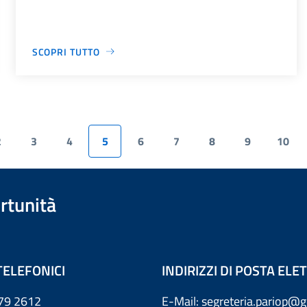
SCOPRI TUTTO
2
3
4
5
6
7
8
9
10
rtunità
TELEFONICI
INDIRIZZI DI POSTA EL
79 2612
E-Mail: segreteria.pariop@g