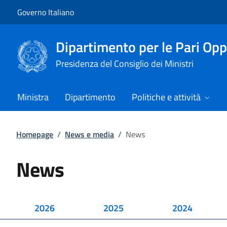
Vai al contenuto
Vai alla navigazione del sito
Governo Italiano
Dipartimento per le Pari Opp
Presidenza del Consiglio dei Ministri
Ministra
Dipartimento
Politiche e attività
Homepage
/
News e media
/
News
News
2026
2025
2024