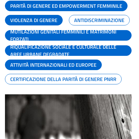
PARITÀ DI GENERE ED EMPOWERMENT FEMMINILE
VIOLENZA DI GENERE
ANTIDISCRIMINAZIONE
MUTILAZIONI GENITALI FEMMINILI E MATRIMONI
FORZATI
RIQUALIFICAZIONE SOCIALE E CULTURALE DELLE
AREE URBANE DEGRADATE
ATTIVITÀ INTERNAZIONALI ED EUROPEE
CERTIFICAZIONE DELLA PARITÀ DI GENERE PNRR