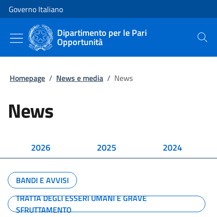
Vai al contenuto
Vai alla navigazione del sito
Governo Italiano
Dipartimento per le Pari
Opportunità
Cerca
Homepage
/
News e media
/
News
News
2026
2025
2024
BANDI E AVVISI
TRATTA DEGLI ESSERI UMANI E GRAVE
SFRUTTAMENTO