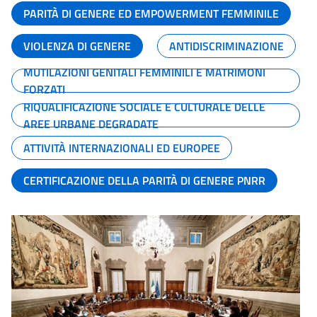
PARITÀ DI GENERE ED EMPOWERMENT FEMMINILE
VIOLENZA DI GENERE
ANTIDISCRIMINAZIONE
MUTILAZIONI GENITALI FEMMINILI E MATRIMONI
FORZATI
RIQUALIFICAZIONE SOCIALE E CULTURALE DELLE
AREE URBANE DEGRADATE
ATTIVITÀ INTERNAZIONALI ED EUROPEE
CERTIFICAZIONE DELLA PARITÀ DI GENERE PNRR