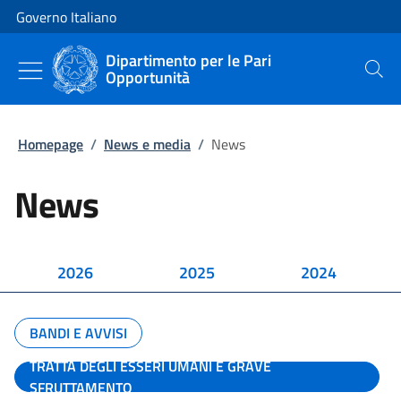
Vai al contenuto
Vai alla navigazione del sito
Governo Italiano
Dipartimento per le Pari
Opportunità
Cerca
Homepage
/
News e media
/
News
News
2026
2025
2024
BANDI E AVVISI
TRATTA DEGLI ESSERI UMANI E GRAVE
SFRUTTAMENTO