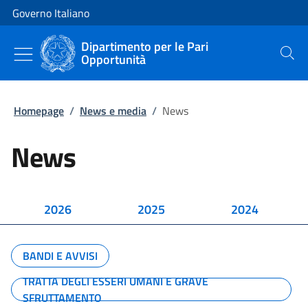
Vai al contenuto
Vai alla navigazione del sito
Governo Italiano
Dipartimento per le Pari
Opportunità
Cerca
Homepage
/
News e media
/
News
News
2026
2025
2024
BANDI E AVVISI
TRATTA DEGLI ESSERI UMANI E GRAVE
SFRUTTAMENTO