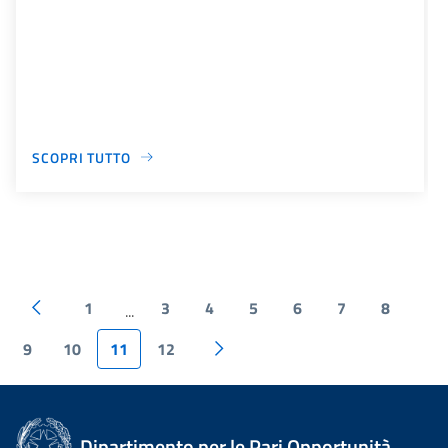
SCOPRI TUTTO
1
3
4
5
6
7
8
...
9
10
11
12
Dipartimento per le Pari Opportunità