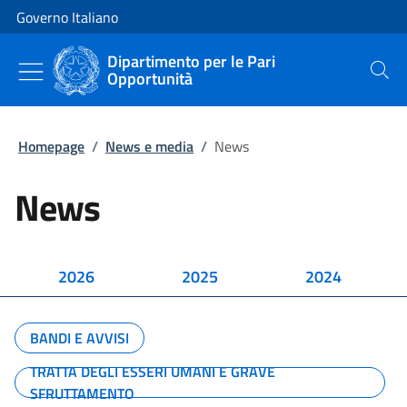
Vai al contenuto
Vai alla navigazione del sito
Governo Italiano
Dipartimento per le Pari
Opportunità
Cerca
Homepage
/
News e media
/
News
News
2026
2025
2024
BANDI E AVVISI
TRATTA DEGLI ESSERI UMANI E GRAVE
SFRUTTAMENTO