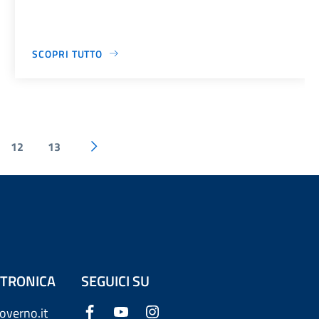
SCOPRI TUTTO
12
13
ETTRONICA
SEGUICI SU
overno.it