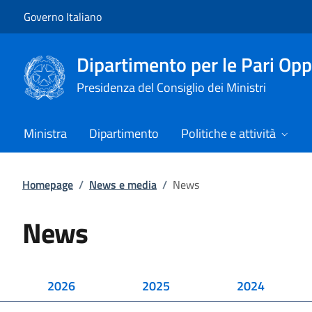
Vai al contenuto
Vai alla navigazione del sito
Governo Italiano
Dipartimento per le Pari Opp
Presidenza del Consiglio dei Ministri
Ministra
Dipartimento
Politiche e attività
Homepage
/
News e media
/
News
News
2026
2025
2024