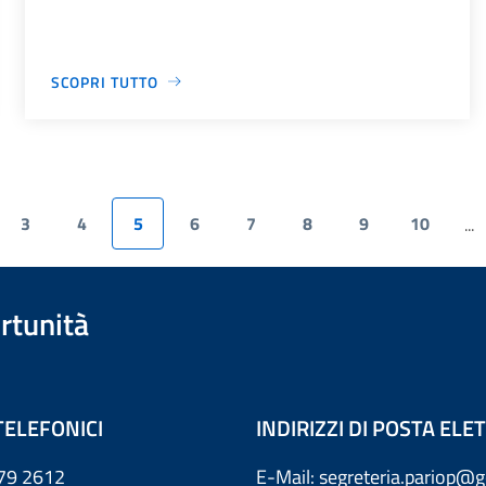
SCOPRI TUTTO
3
4
5
6
7
8
9
10
...
rtunità
TELEFONICI
INDIRIZZI DI POSTA EL
79 2612
E-Mail: segreteria.pariop@g