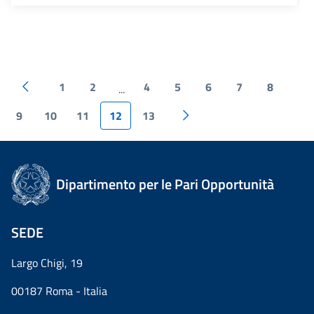
1
2
4
5
6
7
8
...
9
10
11
12
13
Dipartimento per le Pari Opportunità
SEDE
Largo Chigi, 19
00187 Roma - Italia