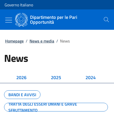
Vai al contenuto
Vai alla navigazione del sito
Governo Italiano
Dipartimento per le Pari
Opportunità
Cerca
Homepage
/
News e media
/
News
News
2026
2025
2024
BANDI E AVVISI
TRATTA DEGLI ESSERI UMANI E GRAVE
SFRUTTAMENTO