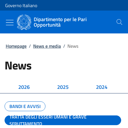
Vai al contenuto
Vai alla navigazione del sito
Governo Italiano
Dipartimento per le Pari
Opportunità
Cerca
Homepage
/
News e media
/
News
News
2026
2025
2024
BANDI E AVVISI
TRATTA DEGLI ESSERI UMANI E GRAVE
SFRUTTAMENTO