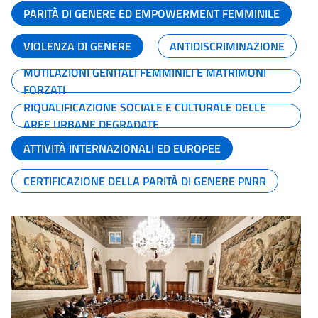
PARITÀ DI GENERE ED EMPOWERMENT FEMMINILE
VIOLENZA DI GENERE
ANTIDISCRIMINAZIONE
MUTILAZIONI GENITALI FEMMINILI E MATRIMONI
FORZATI
RIQUALIFICAZIONE SOCIALE E CULTURALE DELLE
AREE URBANE DEGRADATE
ATTIVITÀ INTERNAZIONALI ED EUROPEE
CERTIFICAZIONE DELLA PARITÀ DI GENERE PNRR