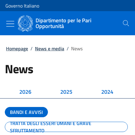
Vai al contenuto
Vai alla navigazione del sito
Governo Italiano
Dipartimento per le Pari
Opportunità
Cerca
Homepage
/
News e media
/
News
News
2026
2025
2024
BANDI E AVVISI
TRATTA DEGLI ESSERI UMANI E GRAVE
SFRUTTAMENTO