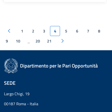
1
2
3
4
5
6
7
8
9
10
20
21
...
Dipartimento per le Pari Opportunità
SEDE
Largo Chigi, 19
00187 Roma - Italia