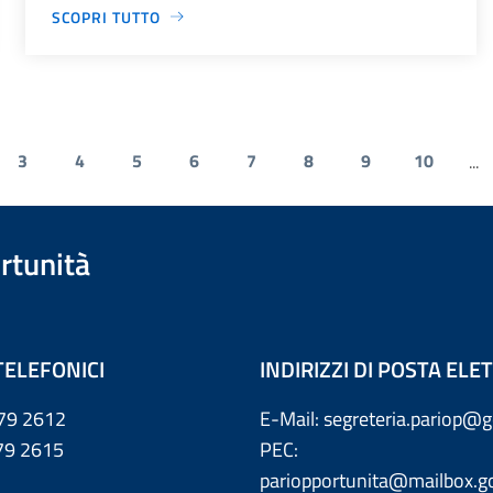
SCOPRI TUTTO
3
4
5
6
7
8
9
10
...
rtunità
TELEFONICI
INDIRIZZI DI POSTA EL
79 2612
E-Mail: segreteria.pariop@g
 2615
PEC:
pariopportunita@mailbox.go