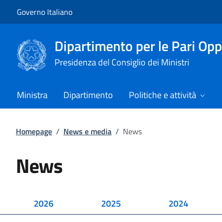
Vai al contenuto
Vai alla navigazione del sito
Governo Italiano
Dipartimento per le Pari Opp
Presidenza del Consiglio dei Ministri
Ministra
Dipartimento
Politiche e attività
Homepage
/
News e media
/
News
News
2026
2025
2024