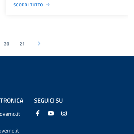
SCOPRI TUTTO
20
21
ETTRONICA
SEGUICI SU
overno.it
verno.it