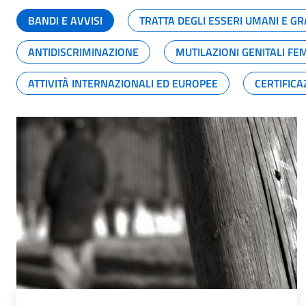
BANDI E AVVISI
TRATTA DEGLI ESSERI UMANI E 
ANTIDISCRIMINAZIONE
MUTILAZIONI GENITALI FE
ATTIVITÀ INTERNAZIONALI ED EUROPEE
CERTIFICA