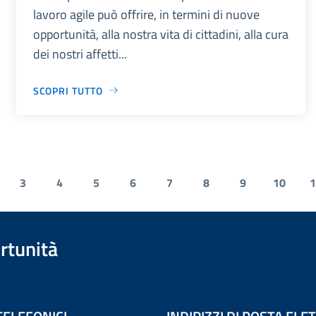
lavoro agile può offrire, in termini di nuove
opportunità, alla nostra vita di cittadini, alla cura
dei nostri affetti...
SCOPRI TUTTO
3
4
5
6
7
8
9
10
1
rtunità