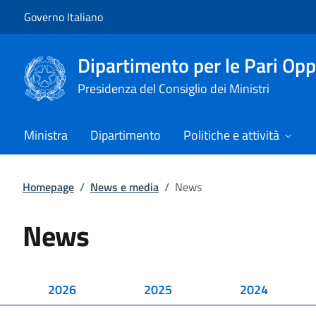
Vai al contenuto
Vai alla navigazione del sito
Governo Italiano
Dipartimento per le Pari Opp
Presidenza del Consiglio dei Ministri
Ministra
Dipartimento
Politiche e attività
Homepage
/
News e media
/
News
News
2026
2025
2024