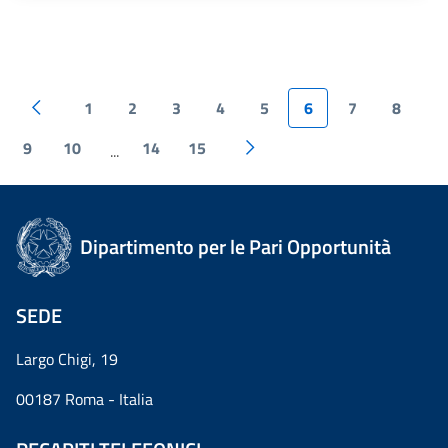
1
2
3
4
5
6
7
8
9
10
14
15
...
Dipartimento per le Pari Opportunità
SEDE
Largo Chigi, 19
00187 Roma - Italia