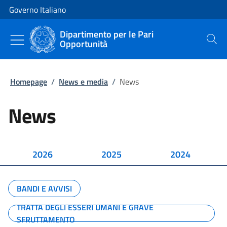
Vai al contenuto
Vai alla navigazione del sito
Governo Italiano
Dipartimento per le Pari
Opportunità
Cerca
Homepage
/
News e media
/
News
News
2026
2025
2024
BANDI E AVVISI
TRATTA DEGLI ESSERI UMANI E GRAVE
SFRUTTAMENTO