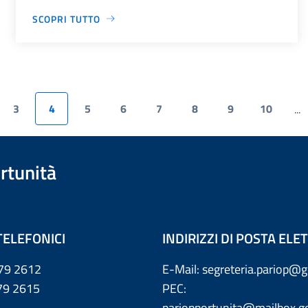
SCOPRI TUTTO
3
4
5
6
7
8
9
10
...
rtunità
TELEFONICI
INDIRIZZI DI POSTA EL
79 2612
E-Mail: segreteria.pariop@g
 2615
PEC:
pariopportunita@mailbox.go