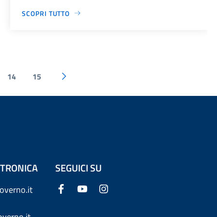
SCOPRI TUTTO
14
15
ETTRONICA
SEGUICI SU
overno.it
verno.it