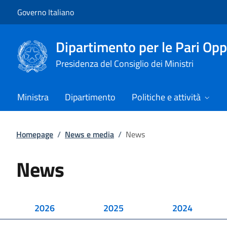
Vai al contenuto
Vai alla navigazione del sito
Governo Italiano
Dipartimento per le Pari Opp
Presidenza del Consiglio dei Ministri
Ministra
Dipartimento
Politiche e attività
Homepage
/
News e media
/
News
News
2026
2025
2024