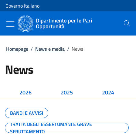
Vai al contenuto
Vai alla navigazione del sito
Governo Italiano
Dipartimento per le Pari
Opportunità
Cerca
Homepage
/
News e media
/
News
News
2026
2025
2024
BANDI E AVVISI
TRATTA DEGLI ESSERI UMANI E GRAVE
SFRUTTAMENTO