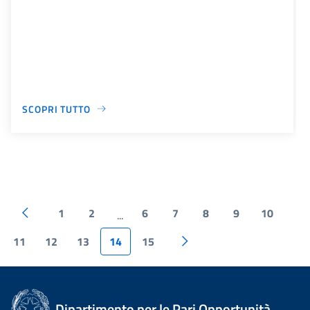
SCOPRI TUTTO
1
2
6
7
8
9
10
...
11
12
13
14
15
Dipartimento per le Pari Opportunità