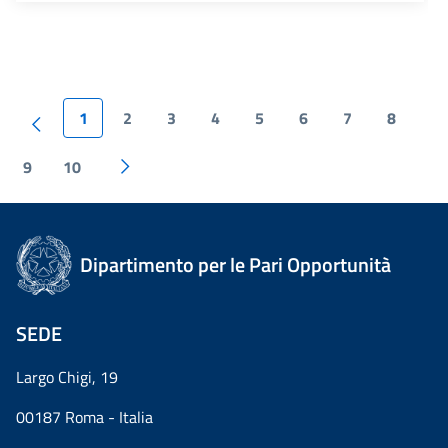
1
2
3
4
5
6
7
8
9
10
Dipartimento per le Pari Opportunità
SEDE
Largo Chigi, 19
00187 Roma - Italia