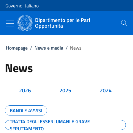
Vai al contenuto
Vai alla navigazione del sito
Governo Italiano
Dipartimento per le Pari
Opportunità
Cerca
Homepage
/
News e media
/
News
News
2026
2025
2024
BANDI E AVVISI
TRATTA DEGLI ESSERI UMANI E GRAVE
SFRUTTAMENTO