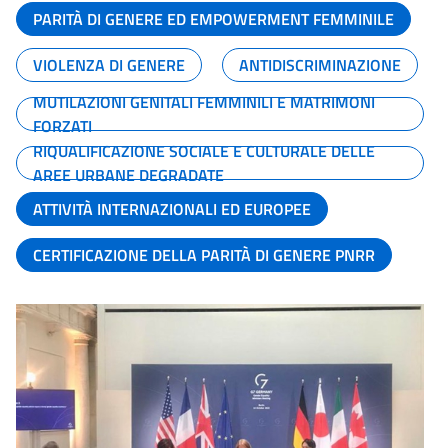
PARITÀ DI GENERE ED EMPOWERMENT FEMMINILE
VIOLENZA DI GENERE
ANTIDISCRIMINAZIONE
MUTILAZIONI GENITALI FEMMINILI E MATRIMONI
FORZATI
RIQUALIFICAZIONE SOCIALE E CULTURALE DELLE
AREE URBANE DEGRADATE
ATTIVITÀ INTERNAZIONALI ED EUROPEE
CERTIFICAZIONE DELLA PARITÀ DI GENERE PNRR