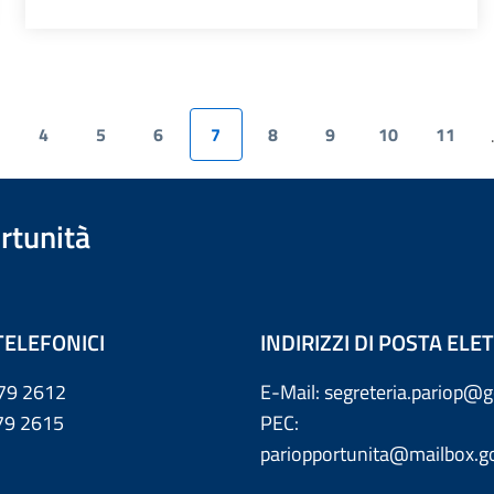
4
5
6
7
8
9
10
11
.
rtunità
TELEFONICI
INDIRIZZI DI POSTA EL
79 2612
E-Mail: segreteria.pariop@g
 2615
PEC:
pariopportunita@mailbox.go