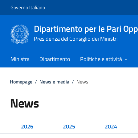
Vai al contenuto
Vai alla navigazione del sito
Governo Italiano
Dipartimento per le Pari Opp
Presidenza del Consiglio dei Ministri
Ministra
Dipartimento
Politiche e attività
Homepage
/
News e media
/
News
News
2026
2025
2024