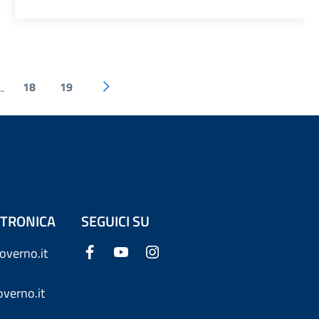
18
19
..
ETTRONICA
SEGUICI SU
overno.it
verno.it