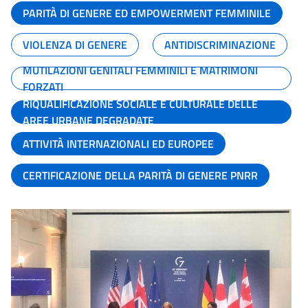
PARITÀ DI GENERE ED EMPOWERMENT FEMMINILE
VIOLENZA DI GENERE
ANTIDISCRIMINAZIONE
MUTILAZIONI GENITALI FEMMINILI E MATRIMONI
FORZATI
RIQUALIFICAZIONE SOCIALE E CULTURALE DELLE
AREE URBANE DEGRADATE
ATTIVITÀ INTERNAZIONALI ED EUROPEE
CERTIFICAZIONE DELLA PARITÀ DI GENERE PNRR