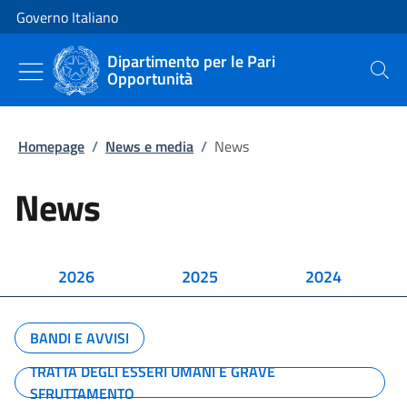
Vai al contenuto
Vai alla navigazione del sito
Governo Italiano
Dipartimento per le Pari
Opportunità
Cerca
Homepage
/
News e media
/
News
News
2026
2025
2024
BANDI E AVVISI
TRATTA DEGLI ESSERI UMANI E GRAVE
SFRUTTAMENTO