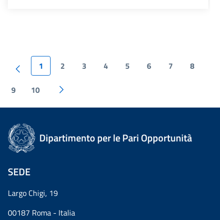
1
2
3
4
5
6
7
8
9
10
Dipartimento per le Pari Opportunità
SEDE
Largo Chigi, 19
00187 Roma - Italia