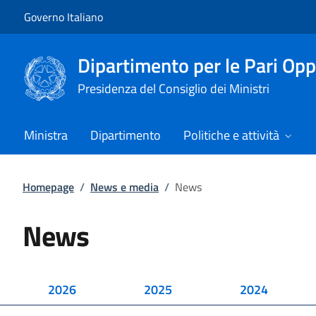
Vai al contenuto
Vai alla navigazione del sito
Governo Italiano
Dipartimento per le Pari Opp
Presidenza del Consiglio dei Ministri
Ministra
Dipartimento
Politiche e attività
Homepage
/
News e media
/
News
News
2026
2025
2024