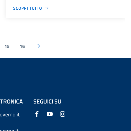
SCOPRI TUTTO
15
16
ETTRONICA
SEGUICI SU
overno.it
verno.it