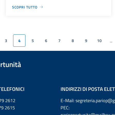
SCOPRI TUTTO
3
4
5
6
7
8
9
10
...
rtunità
TELEFONICI
INDIRIZZI DI POSTA EL
79 2612
E-Mail: segreteria.pariop@g
 2615
PEC:
pariopportunita@mailbox.go