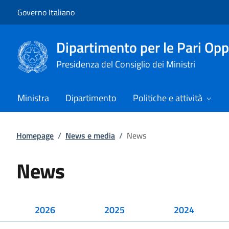
Vai al contenuto
Vai alla navigazione del sito
Governo Italiano
Dipartimento per le Pari Opp
Presidenza del Consiglio dei Ministri
Ministra
Dipartimento
Politiche e attività
Homepage
/
News e media
/
News
News
2026
2025
2024