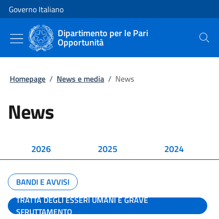
Vai al contenuto
Vai alla navigazione del sito
Governo Italiano
Dipartimento per le Pari
Opportunità
Cerca
Homepage
/
News e media
/
News
News
2026
2025
2024
BANDI E AVVISI
TRATTA DEGLI ESSERI UMANI E GRAVE
SFRUTTAMENTO