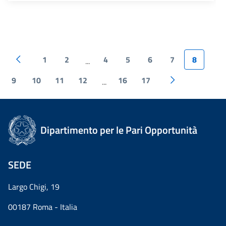
1
2
4
5
6
7
8
...
9
10
11
12
16
17
...
Dipartimento per le Pari Opportunità
SEDE
Largo Chigi, 19
00187 Roma - Italia