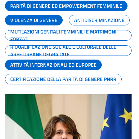
PARITÀ DI GENERE ED EMPOWERMENT FEMMINILE
VIOLENZA DI GENERE
ANTIDISCRIMINAZIONE
MUTILAZIONI GENITALI FEMMINILI E MATRIMONI
FORZATI
RIQUALIFICAZIONE SOCIALE E CULTURALE DELLE
AREE URBANE DEGRADATE
ATTIVITÀ INTERNAZIONALI ED EUROPEE
CERTIFICAZIONE DELLA PARITÀ DI GENERE PNRR