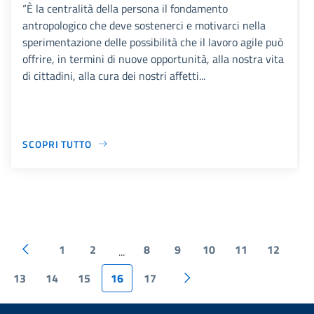
“È la centralità della persona il fondamento
antropologico che deve sostenerci e motivarci nella
sperimentazione delle possibilità che il lavoro agile può
offrire, in termini di nuove opportunità, alla nostra vita
di cittadini, alla cura dei nostri affetti...
SCOPRI TUTTO
1
2
8
9
10
11
12
...
13
14
15
16
17