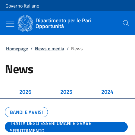
Vai al contenuto
Vai alla navigazione del sito
Governo Italiano
Dipartimento per le Pari
Opportunità
Cerca
Homepage
/
News e media
/
News
News
2026
2025
2024
BANDI E AVVISI
TRATTA DEGLI ESSERI UMANI E GRAVE
SFRUTTAMENTO