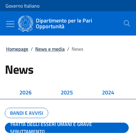
Vai al contenuto
Vai alla navigazione del sito
Governo Italiano
Dipartimento per le Pari
Opportunità
Cerca
Homepage
/
News e media
/
News
News
2026
2025
2024
BANDI E AVVISI
TRATTA DEGLI ESSERI UMANI E GRAVE
SFRUTTAMENTO