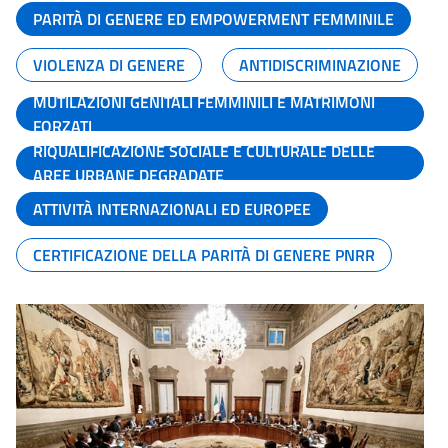
PARITÀ DI GENERE ED EMPOWERMENT FEMMINILE
VIOLENZA DI GENERE
ANTIDISCRIMINAZIONE
MUTILAZIONI GENITALI FEMMINILI E MATRIMONI
FORZATI
RIQUALIFICAZIONE SOCIALE E CULTURALE DELLE
AREE URBANE DEGRADATE
ATTIVITÀ INTERNAZIONALI ED EUROPEE
CERTIFICAZIONE DELLA PARITÀ DI GENERE PNRR