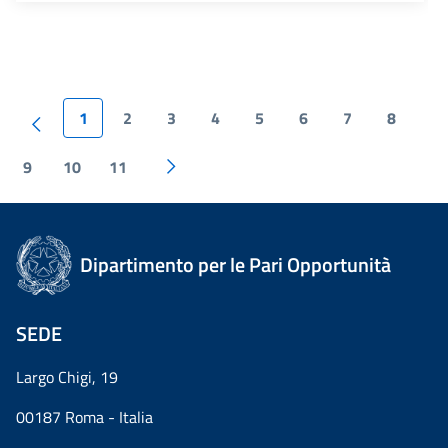
1
2
3
4
5
6
7
8
9
10
11
Dipartimento per le Pari Opportunità
SEDE
Largo Chigi, 19
00187 Roma - Italia