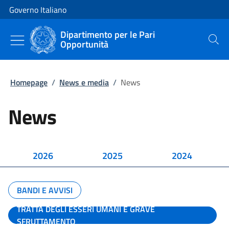
Vai al contenuto
Vai alla navigazione del sito
Governo Italiano
Dipartimento per le Pari
Opportunità
Cerca
Homepage
/
News e media
/
News
News
2026
2025
2024
BANDI E AVVISI
TRATTA DEGLI ESSERI UMANI E GRAVE
SFRUTTAMENTO