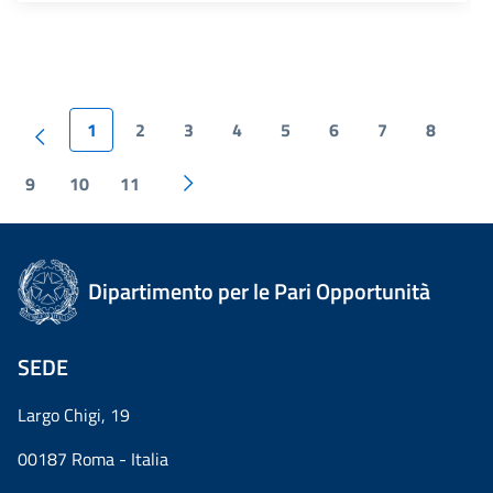
1
2
3
4
5
6
7
8
9
10
11
Dipartimento per le Pari Opportunità
SEDE
Largo Chigi, 19
00187 Roma - Italia