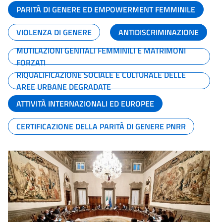
PARITÀ DI GENERE ED EMPOWERMENT FEMMINILE
VIOLENZA DI GENERE
ANTIDISCRIMINAZIONE
MUTILAZIONI GENITALI FEMMINILI E MATRIMONI
FORZATI
RIQUALIFICAZIONE SOCIALE E CULTURALE DELLE
AREE URBANE DEGRADATE
ATTIVITÀ INTERNAZIONALI ED EUROPEE
CERTIFICAZIONE DELLA PARITÀ DI GENERE PNRR