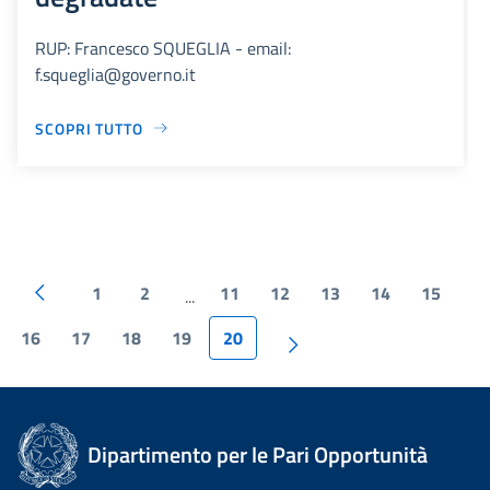
RUP: Francesco SQUEGLIA - email:
f.squeglia@governo.it
SCOPRI TUTTO
1
2
11
12
13
14
15
...
16
17
18
19
20
Dipartimento per le Pari Opportunità