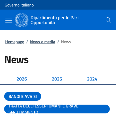
Vai al contenuto
Vai alla navigazione del sito
Governo Italiano
Dipartimento per le Pari
Opportunità
Cerca
Homepage
/
News e media
/
News
News
2026
2025
2024
BANDI E AVVISI
TRATTA DEGLI ESSERI UMANI E GRAVE
SFRUTTAMENTO