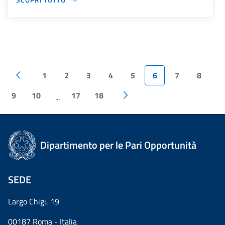
1
2
3
4
5
6
7
8
9
10
17
18
...
Dipartimento per le Pari Opportunità
SEDE
Largo Chigi, 19
00187 Roma - Italia