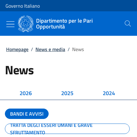
Vai al contenuto
Vai alla navigazione del sito
Governo Italiano
Dipartimento per le Pari
Opportunità
Cerca
Homepage
/
News e media
/
News
News
2026
2025
2024
BANDI E AVVISI
TRATTA DEGLI ESSERI UMANI E GRAVE
SFRUTTAMENTO