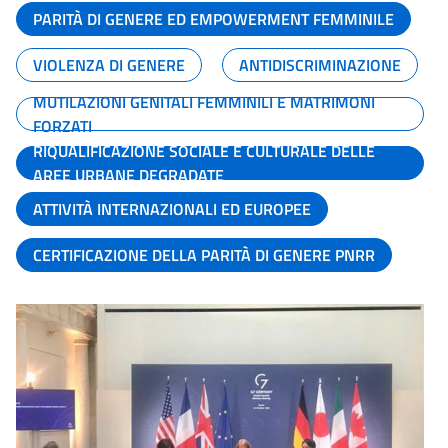
PARITÀ DI GENERE ED EMPOWERMENT FEMMINILE
VIOLENZA DI GENERE
ANTIDISCRIMINAZIONE
MUTILAZIONI GENITALI FEMMINILI E MATRIMONI
FORZATI
RIQUALIFICAZIONE SOCIALE E CULTURALE DELLE
AREE URBANE DEGRADATE
ATTIVITÀ INTERNAZIONALI ED EUROPEE
CERTIFICAZIONE DELLA PARITÀ DI GENERE PNRR