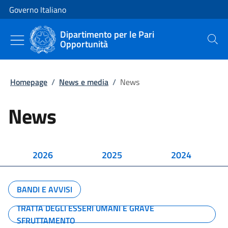
Vai al contenuto
Vai alla navigazione del sito
Governo Italiano
Dipartimento per le Pari
Opportunità
Cerca
Homepage
/
News e media
/
News
News
2026
2025
2024
BANDI E AVVISI
TRATTA DEGLI ESSERI UMANI E GRAVE
SFRUTTAMENTO