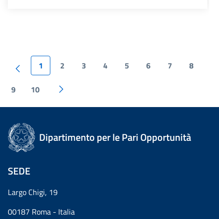
1
2
3
4
5
6
7
8
9
10
Dipartimento per le Pari Opportunità
SEDE
Largo Chigi, 19
00187 Roma - Italia