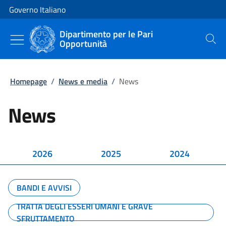
Vai al contenuto
Vai alla navigazione del sito
Governo Italiano
Dipartimento per le Pari
Opportunità
Cerca
Homepage
/
News e media
/
News
News
2026
2025
2024
BANDI E AVVISI
TRATTA DEGLI ESSERI UMANI E GRAVE
SFRUTTAMENTO