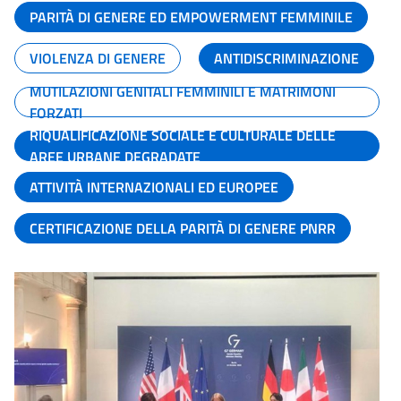
PARITÀ DI GENERE ED EMPOWERMENT FEMMINILE
VIOLENZA DI GENERE
ANTIDISCRIMINAZIONE
MUTILAZIONI GENITALI FEMMINILI E MATRIMONI
FORZATI
RIQUALIFICAZIONE SOCIALE E CULTURALE DELLE
AREE URBANE DEGRADATE
ATTIVITÀ INTERNAZIONALI ED EUROPEE
CERTIFICAZIONE DELLA PARITÀ DI GENERE PNRR