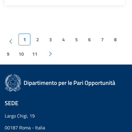
1
2
3
4
5
6
7
8
9
10
11
Dipartimento per le Pari Opportunità
SEDE
Largo Chigi, 19
00187 Roma - Italia