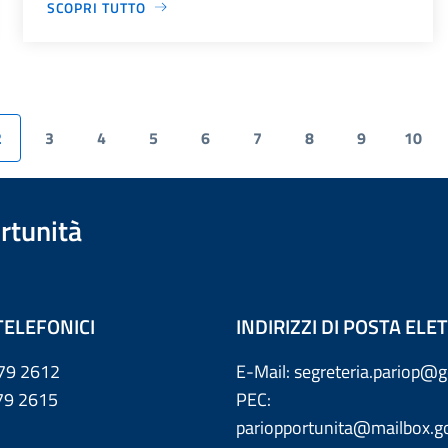
SCOPRI TUTTO
2
3
4
5
6
7
8
9
10
rtunità
TELEFONICI
INDIRIZZI DI POSTA EL
79 2612
E-Mail: segreteria.pariop@g
 2615
PEC:
pariopportunita@mailbox.go