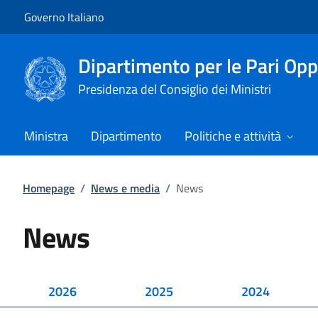
Vai al contenuto
Vai alla navigazione del sito
Governo Italiano
Dipartimento per le Pari Opp
Presidenza del Consiglio dei Ministri
Ministra
Dipartimento
Politiche e attività
Homepage
/
News e media
/
News
News
2026
2025
2024