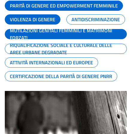
PARITÀ DI GENERE ED EMPOWERMENT FEMMINILE
VIOLENZA DI GENERE
ANTIDISCRIMINAZIONE
MUTILAZIONI GENITALI FEMMINILI E MATRIMONI
FORZATI
RIQUALIFICAZIONE SOCIALE E CULTURALE DELLE
AREE URBANE DEGRADATE
ATTIVITÀ INTERNAZIONALI ED EUROPEE
CERTIFICAZIONE DELLA PARITÀ DI GENERE PNRR