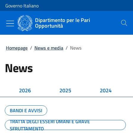
Vai al contenuto
Vai alla navigazione del sito
Governo Italiano
Dipartimento per le Pari
Opportunità
Cerca
Homepage
/
News e media
/
News
News
2026
2025
2024
BANDI E AVVISI
TRATTA DEGLI ESSERI UMANI E GRAVE
SFRUTTAMENTO