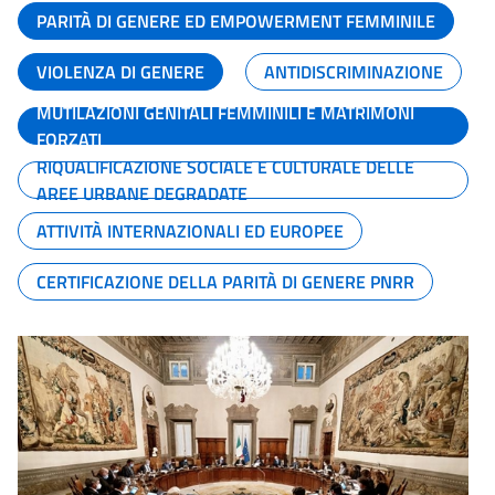
PARITÀ DI GENERE ED EMPOWERMENT FEMMINILE
VIOLENZA DI GENERE
ANTIDISCRIMINAZIONE
MUTILAZIONI GENITALI FEMMINILI E MATRIMONI
FORZATI
RIQUALIFICAZIONE SOCIALE E CULTURALE DELLE
AREE URBANE DEGRADATE
ATTIVITÀ INTERNAZIONALI ED EUROPEE
CERTIFICAZIONE DELLA PARITÀ DI GENERE PNRR