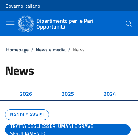
Vai al contenuto
Vai alla navigazione del sito
Governo Italiano
Dipartimento per le Pari
Opportunità
Cerca
Homepage
/
News e media
/
News
News
2026
2025
2024
BANDI E AVVISI
TRATTA DEGLI ESSERI UMANI E GRAVE
SFRUTTAMENTO