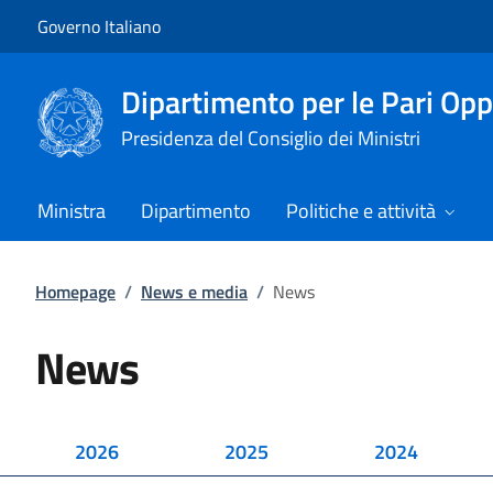
Vai al contenuto
Vai alla navigazione del sito
Governo Italiano
Dipartimento per le Pari Opp
Presidenza del Consiglio dei Ministri
Ministra
Dipartimento
Politiche e attività
Homepage
/
News e media
/
News
News
2026
2025
2024