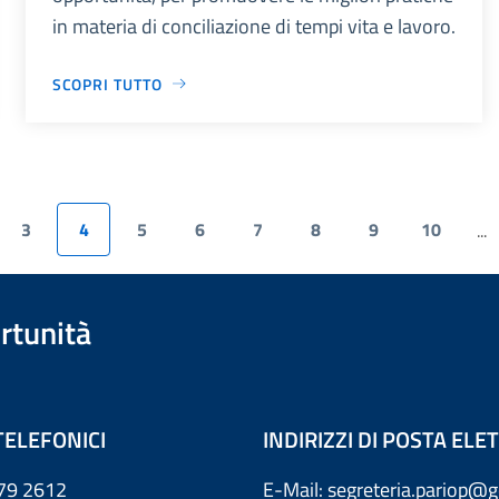
in materia di conciliazione di tempi vita e lavoro.
SCOPRI TUTTO
3
4
5
6
7
8
9
10
...
rtunità
TELEFONICI
INDIRIZZI DI POSTA EL
79 2612
E-Mail: segreteria.pariop@g