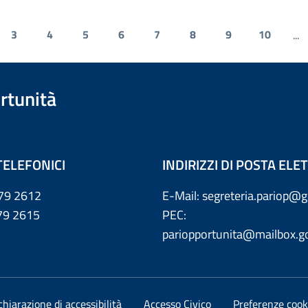
3
4
5
6
7
8
9
10
...
rtunità
TELEFONICI
INDIRIZZI DI POSTA EL
79 2612
E-Mail: segreteria.pariop@g
 2615
PEC:
pariopportunita@mailbox.go
chiarazione di accessibilità
Accesso Civico
Preferenze cook