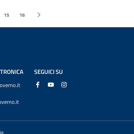
15
16
ETTRONICA
SEGUICI SU
overno.it
verno.it
ie