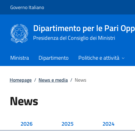
Vai al contenuto
Vai alla navigazione del sito
Governo Italiano
Dipartimento per le Pari Opp
Presidenza del Consiglio dei Ministri
Ministra
Dipartimento
Politiche e attività
Homepage
/
News e media
/
News
News
2026
2025
2024