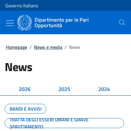
Vai al contenuto
Vai alla navigazione del sito
Governo Italiano
Dipartimento per le Pari
Opportunità
Cerca
Homepage
/
News e media
/
News
News
2026
2025
2024
BANDI E AVVISI
TRATTA DEGLI ESSERI UMANI E GRAVE
SFRUTTAMENTO