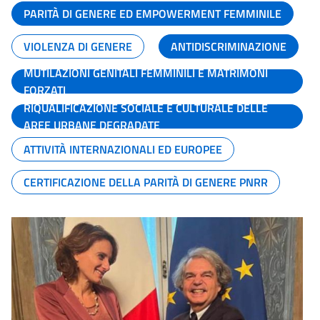
PARITÀ DI GENERE ED EMPOWERMENT FEMMINILE
VIOLENZA DI GENERE
ANTIDISCRIMINAZIONE
MUTILAZIONI GENITALI FEMMINILI E MATRIMONI
FORZATI
RIQUALIFICAZIONE SOCIALE E CULTURALE DELLE
AREE URBANE DEGRADATE
ATTIVITÀ INTERNAZIONALI ED EUROPEE
CERTIFICAZIONE DELLA PARITÀ DI GENERE PNRR