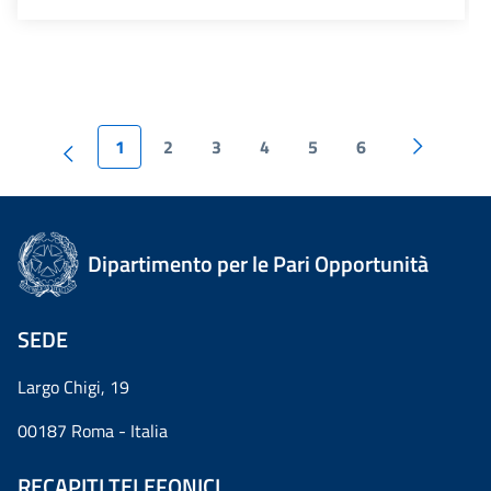
1
2
3
4
5
6
Dipartimento per le Pari Opportunità
SEDE
Largo Chigi, 19
00187 Roma - Italia
RECAPITI TELEFONICI