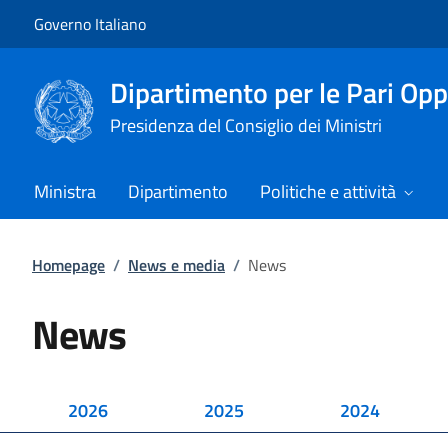
Vai al contenuto
Vai alla navigazione del sito
Governo Italiano
Dipartimento per le Pari Opp
Presidenza del Consiglio dei Ministri
Ministra
Dipartimento
Politiche e attività
Homepage
/
News e media
/
News
News
2026
2025
2024