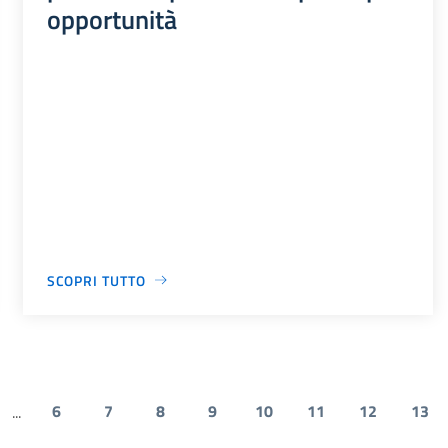
opportunità
SCOPRI TUTTO
6
7
8
9
10
11
12
13
...