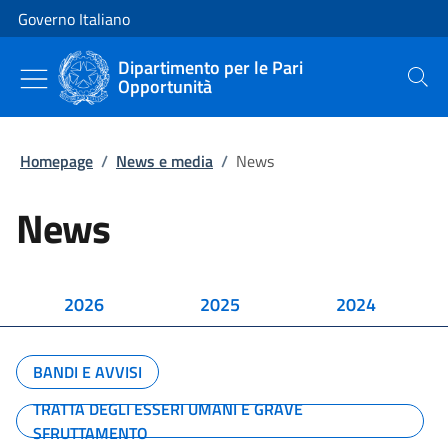
Vai al contenuto
Vai alla navigazione del sito
Governo Italiano
Dipartimento per le Pari
Opportunità
Cerca
Homepage
/
News e media
/
News
News
2026
2025
2024
BANDI E AVVISI
TRATTA DEGLI ESSERI UMANI E GRAVE
SFRUTTAMENTO