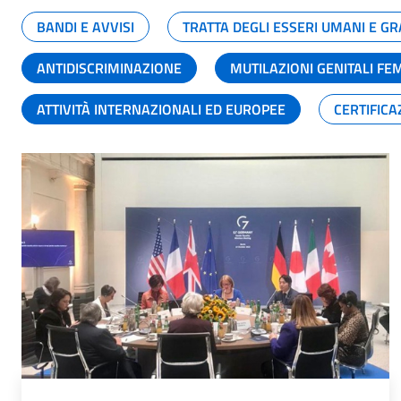
BANDI E AVVISI
TRATTA DEGLI ESSERI UMANI E 
ANTIDISCRIMINAZIONE
MUTILAZIONI GENITALI FE
ATTIVITÀ INTERNAZIONALI ED EUROPEE
CERTIFICA