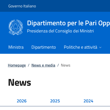
Vai al contenuto
Vai alla navigazione del sito
Governo Italiano
Dipartimento per le Pari Opp
Presidenza del Consiglio dei Ministri
Ministra
Dipartimento
Politiche e attività
Homepage
/
News e media
/
News
News
2026
2025
2024