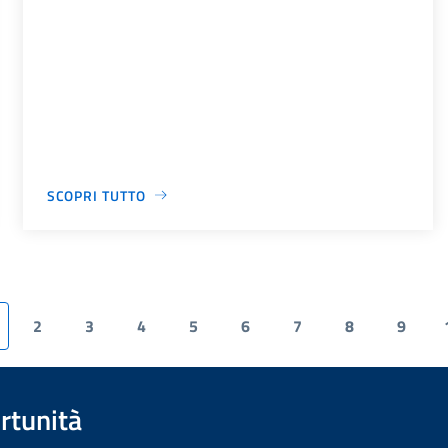
SCOPRI TUTTO
2
3
4
5
6
7
8
9
rtunità