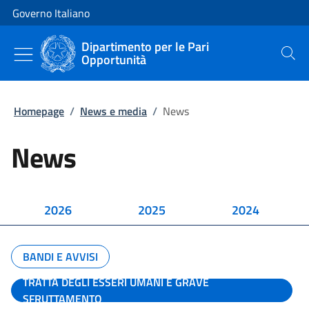
Vai al contenuto
Vai alla navigazione del sito
Governo Italiano
Dipartimento per le Pari
Opportunità
Cerca
Homepage
/
News e media
/
News
News
2026
2025
2024
BANDI E AVVISI
TRATTA DEGLI ESSERI UMANI E GRAVE
SFRUTTAMENTO