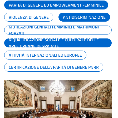
PARITÀ DI GENERE ED EMPOWERMENT FEMMINILE
VIOLENZA DI GENERE
ANTIDISCRIMINAZIONE
MUTILAZIONI GENITALI FEMMINILI E MATRIMONI
FORZATI
RIQUALIFICAZIONE SOCIALE E CULTURALE DELLE
AREE URBANE DEGRADATE
ATTIVITÀ INTERNAZIONALI ED EUROPEE
CERTIFICAZIONE DELLA PARITÀ DI GENERE PNRR