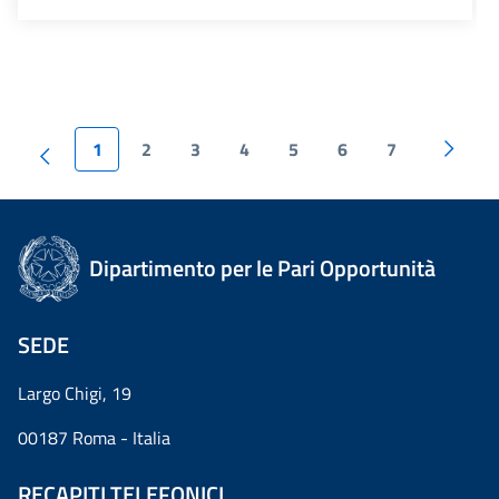
1
2
3
4
5
6
7
Dipartimento per le Pari Opportunità
SEDE
Largo Chigi, 19
00187 Roma - Italia
RECAPITI TELEFONICI