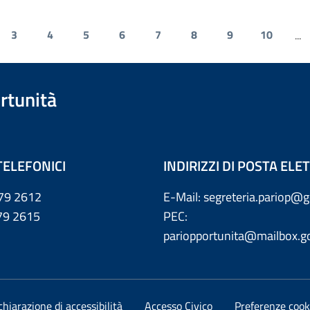
3
4
5
6
7
8
9
10
...
rtunità
TELEFONICI
INDIRIZZI DI POSTA EL
79 2612
E-Mail: segreteria.pariop@g
 2615
PEC:
pariopportunita@mailbox.go
chiarazione di accessibilità
Accesso Civico
Preferenze cook