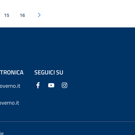
15
16
ETTRONICA
SEGUICI SU
overno.it
verno.it
ie