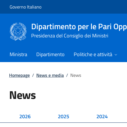
Vai al contenuto
Vai alla navigazione del sito
Governo Italiano
Dipartimento per le Pari Opp
Presidenza del Consiglio dei Ministri
Ministra
Dipartimento
Politiche e attività
Homepage
/
News e media
/
News
News
2026
2025
2024