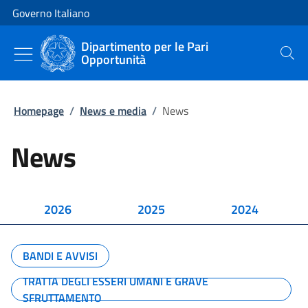
Vai al contenuto
Vai alla navigazione del sito
Governo Italiano
Dipartimento per le Pari
Opportunità
Cerca
Homepage
/
News e media
/
News
News
2026
2025
2024
BANDI E AVVISI
TRATTA DEGLI ESSERI UMANI E GRAVE
SFRUTTAMENTO