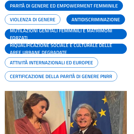
PARITÀ DI GENERE ED EMPOWERMENT FEMMINILE
VIOLENZA DI GENERE
ANTIDISCRIMINAZIONE
MUTILAZIONI GENITALI FEMMINILI E MATRIMONI
FORZATI
RIQUALIFICAZIONE SOCIALE E CULTURALE DELLE
AREE URBANE DEGRADATE
ATTIVITÀ INTERNAZIONALI ED EUROPEE
CERTIFICAZIONE DELLA PARITÀ DI GENERE PNRR