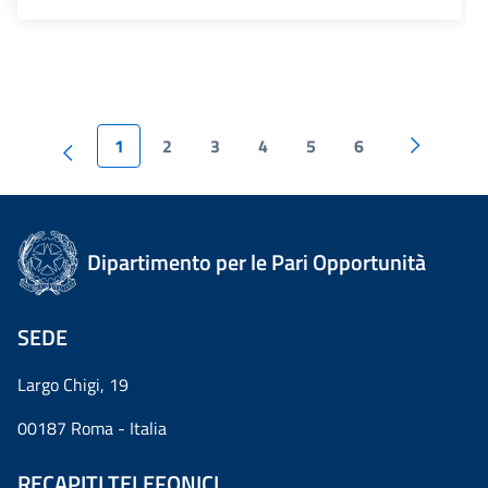
1
2
3
4
5
6
Dipartimento per le Pari Opportunità
SEDE
Largo Chigi, 19
00187 Roma - Italia
RECAPITI TELEFONICI