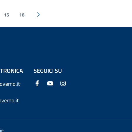
15
16
ETTRONICA
SEGUICI SU
overno.it
verno.it
ie