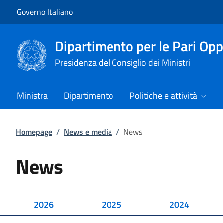
Vai al contenuto
Vai alla navigazione del sito
Governo Italiano
Dipartimento per le Pari Opp
Presidenza del Consiglio dei Ministri
Ministra
Dipartimento
Politiche e attività
Homepage
/
News e media
/
News
News
2026
2025
2024