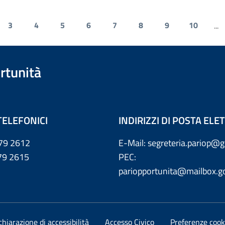
3
4
5
6
7
8
9
10
...
rtunità
TELEFONICI
INDIRIZZI DI POSTA EL
79 2612
E-Mail: segreteria.pariop@g
 2615
PEC:
pariopportunita@mailbox.go
chiarazione di accessibilità
Accesso Civico
Preferenze cook