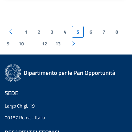
1
2
3
4
5
6
7
8
9
10
12
13
...
Dipartimento per le Pari Opportunità
SEDE
Largo Chigi, 19
00187 Roma - Italia