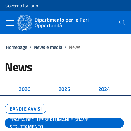
Vai al contenuto
Vai alla navigazione del sito
Governo Italiano
Dipartimento per le Pari
Opportunità
Cerca
Homepage
/
News e media
/
News
News
2026
2025
2024
BANDI E AVVISI
TRATTA DEGLI ESSERI UMANI E GRAVE
SFRUTTAMENTO