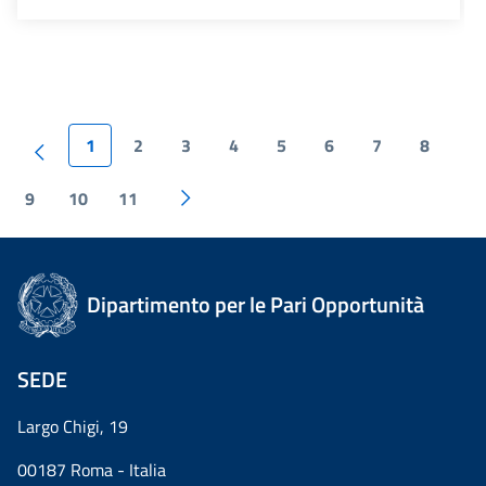
1
2
3
4
5
6
7
8
9
10
11
Dipartimento per le Pari Opportunità
SEDE
Largo Chigi, 19
00187 Roma - Italia