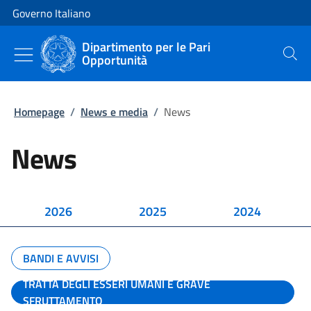
Vai al contenuto
Vai alla navigazione del sito
Governo Italiano
Dipartimento per le Pari
Opportunità
Cerca
Homepage
/
News e media
/
News
News
2026
2025
2024
BANDI E AVVISI
TRATTA DEGLI ESSERI UMANI E GRAVE
SFRUTTAMENTO