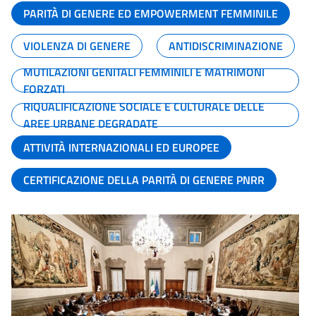
PARITÀ DI GENERE ED EMPOWERMENT FEMMINILE
VIOLENZA DI GENERE
ANTIDISCRIMINAZIONE
MUTILAZIONI GENITALI FEMMINILI E MATRIMONI
FORZATI
RIQUALIFICAZIONE SOCIALE E CULTURALE DELLE
AREE URBANE DEGRADATE
ATTIVITÀ INTERNAZIONALI ED EUROPEE
CERTIFICAZIONE DELLA PARITÀ DI GENERE PNRR